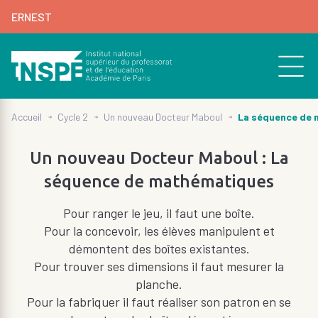
au
ERNEST
contenu
principal
d'Ariane
de
page
La séquence de
Accueil
Cycle 2
Un nouveau Docteur Maboul
Un nouveau Docteur Maboul : La
séquence de mathématiques
Pour ranger le jeu, il faut une boîte.
Pour la concevoir, les élèves manipulent et
démontent des boîtes existantes.
Pour trouver ses dimensions il faut mesurer la
planche.
Pour la fabriquer il faut réaliser son patron en se